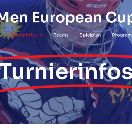
 Men European Cu
Turnierinfos
Teams
Spielplan
Program
Turnierinfo