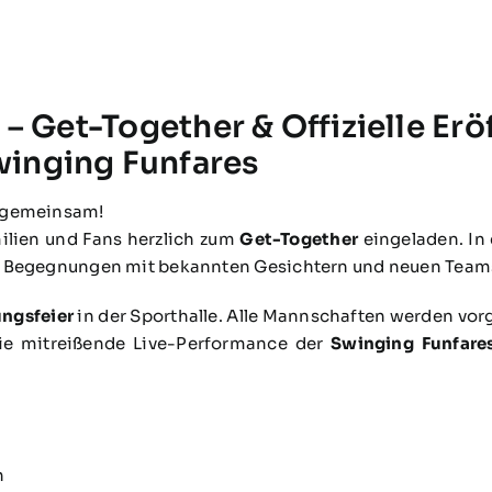
– Get-Together & Offizielle Erö
inging Funfares
r gemeinsam!
milien und Fans herzlich zum
Get-Together
eingeladen. In
e Begegnungen mit bekannten Gesichtern und neuen Team
ungsfeier
in der Sporthalle. Alle Mannschaften werden vor
die mitreißende Live-Performance der
Swinging Funfare
h