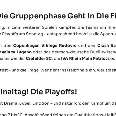
Die Gruppenphase Geht In Die F
ng: In zehn weiteren Spielen kämpfen die Teams um ihre 
die Playoffs am Sonntag – entsprechend hoch ist die Spannu
en den
Copenhagen Vikings Rødovre
und den
Crash Ea
ayaluca Lugano
oder das deutsch-deutsche Duell zwisc
Teams wie der
Crefelder SC
, die
IVA Rhein Main Patriots
od
st – und die Frage: Wer zieht ins Halbfinale ein, wer spiel
inaltag! Die Playoffs!
 Drama, Jubel, Emotion – und natürlich: den Kampf um den
ang 7 bis 10. Anschließend folgen die Qualifikations-Halbf