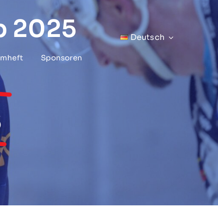
p 2025
Deutsch
mheft
Sponsoren
s