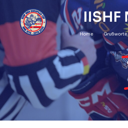
Skip
to
IISHF
content
Home
Grußworte