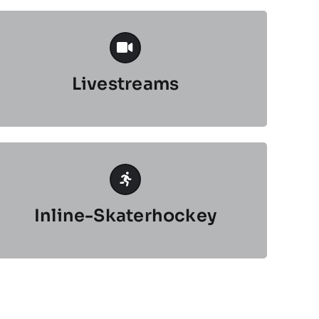
Livestreams
Inline-Skaterhockey