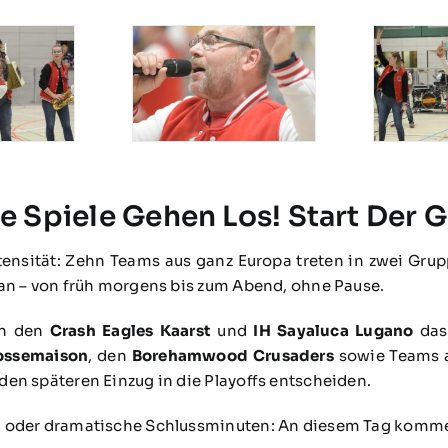
Die Spiele Gehen Los! Start De
 Intensität: Zehn Teams aus ganz Europa treten in zwei G
lan – von früh morgens bis zum Abend, ohne Pause.
en den
Crash Eagles Kaarst
und
IH Sayaluca Lugano
das 
ossemaison
, den
Borehamwood Crusaders
sowie Teams a
en späteren Einzug in die Playoffs entscheiden.
 oder dramatische Schlussminuten: An diesem Tag kommen 