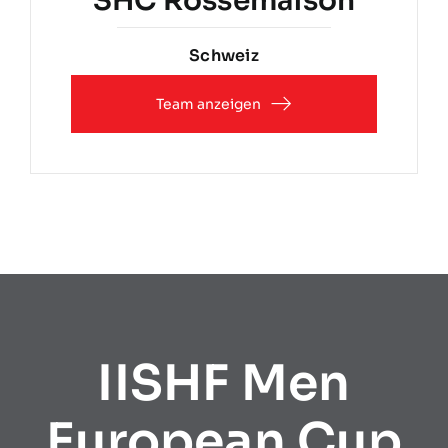
SHC Rossemaison
Schweiz
Team anzeigen
IISHF Men
European Cup