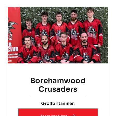
Teams
Spielplan
Programmheft
Sponsoren
Borehamwood
Crusaders
Großbritannien