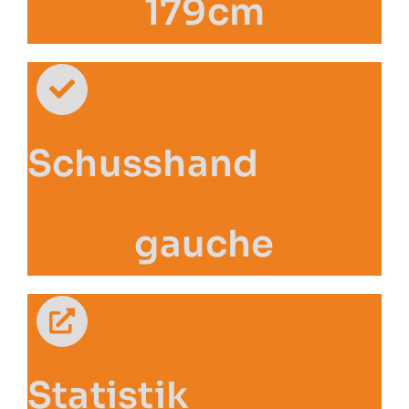
179cm
Schusshand
gauche
Statistik