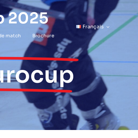
p 2025
Français
 de match
Brochure
Eurocup