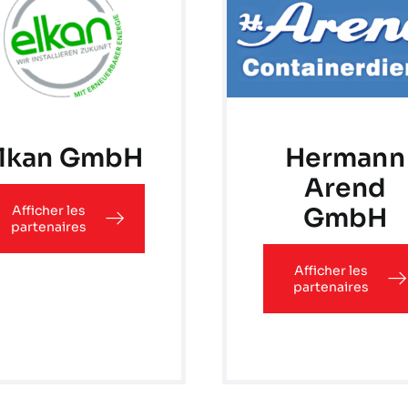
lkan GmbH
Hermann
Arend
Afficher les
GmbH
partenaires
Afficher les
partenaires