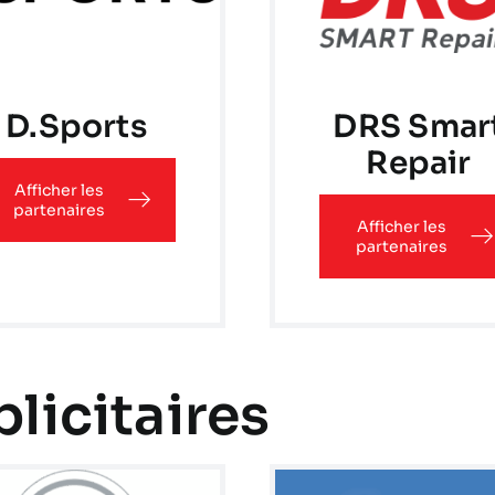
D.Sports
DRS Smar
Repair
Afficher les
partenaires
Afficher les
partenaires
licitaires