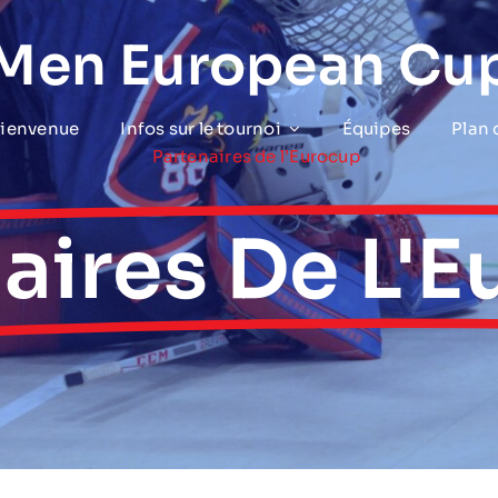
 Men European Cu
bienvenue
Infos sur le tournoi
Équipes
Plan
Partenaires de l’Eurocup
aires De L'