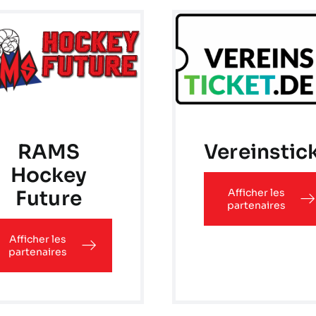
RAMS
Vereinstic
Hockey
Future
Afficher les
partenaires
Afficher les
partenaires