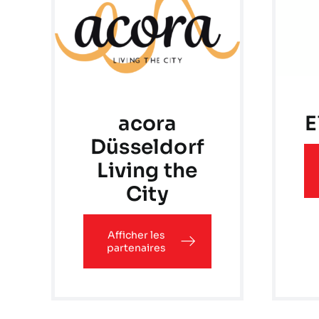
acora
E
Düsseldorf
Living the
City
Afficher les
partenaires