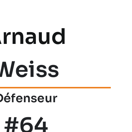
rnaud
Weiss
Défenseur
#64