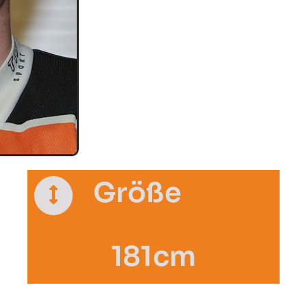
Größe
181cm