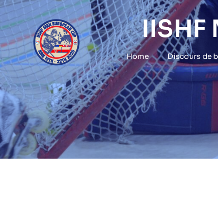
Skip
to
IISHF
content
Home
Discours de 