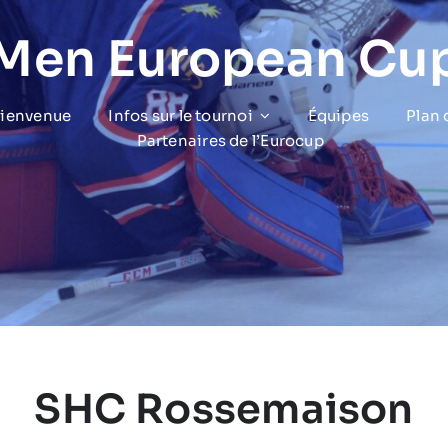
 Men European Cu
bienvenue
Infos sur le tournoi
Équipes
Plan
Partenaires de l’Eurocup
SHC Rossemaison