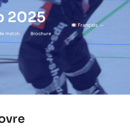
p 2025
Français
 de match
Brochure
ovre