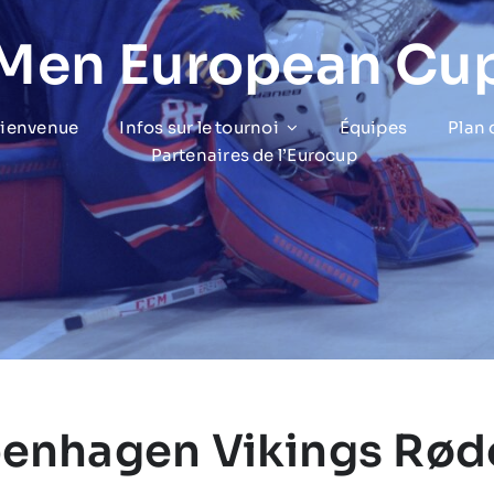
 Men European Cu
bienvenue
Infos sur le tournoi
Équipes
Plan
Partenaires de l’Eurocup
enhagen Vikings Rød