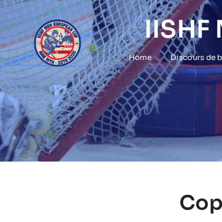
Skip
to
IISHF
content
Home
Discours de 
Cop