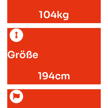
104kg
Größe
194cm