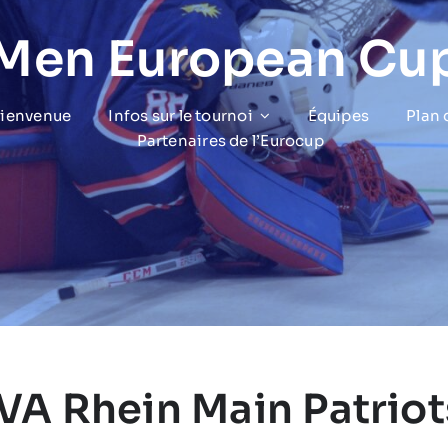
 Men European Cu
bienvenue
Infos sur le tournoi
Équipes
Plan
Partenaires de l’Eurocup
IVA Rhein Main Patriot