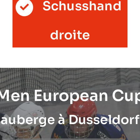
Schusshand
droite
 Men European Cu
auberge à Dusseldorf