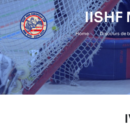
Skip
to
IISHF
content
Home
Discours de 