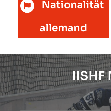
Nationalität
allemand
IISHF