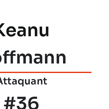
Keanu
ffmann
Attaquant
#36