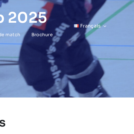
p 2025
Français
 de match
Brochure
s