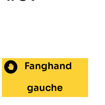
Fanghand
gauche