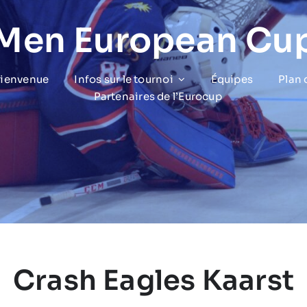
 Men European Cu
bienvenue
Infos sur le tournoi
Équipes
Plan
Partenaires de l’Eurocup
Crash Eagles Kaarst