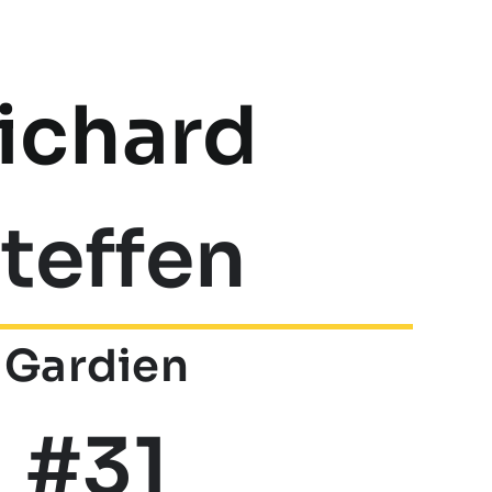
ichard
teffen
Gardien
#31