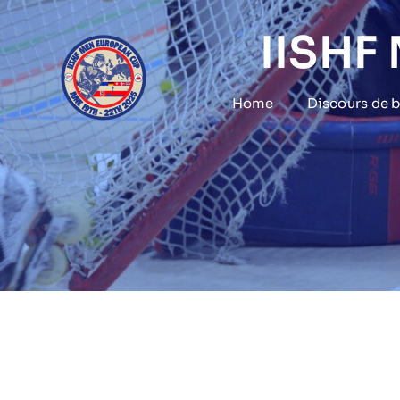
Skip
to
IISHF
content
Home
Discours de 