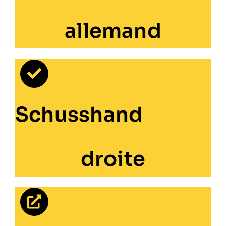
allemand
Schusshand
droite