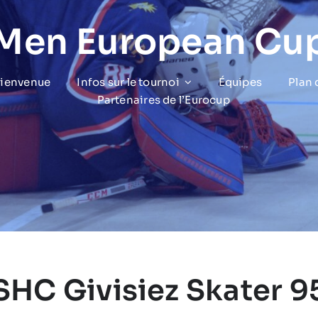
 Men European Cu
bienvenue
Infos sur le tournoi
Équipes
Plan
Partenaires de l’Eurocup
SHC Givisiez Skater 9