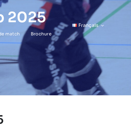
p 2025
Français
 de match
Brochure
5