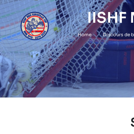
Skip
to
IISHF
content
Home
Discours de 