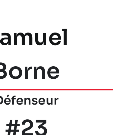
amuel
Borne
Défenseur
#23