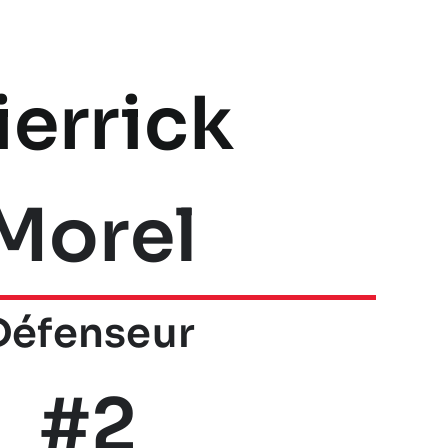
ierrick
Morel
Défenseur
#2