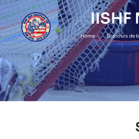
Skip
to
IISHF
content
Home
Discours de 