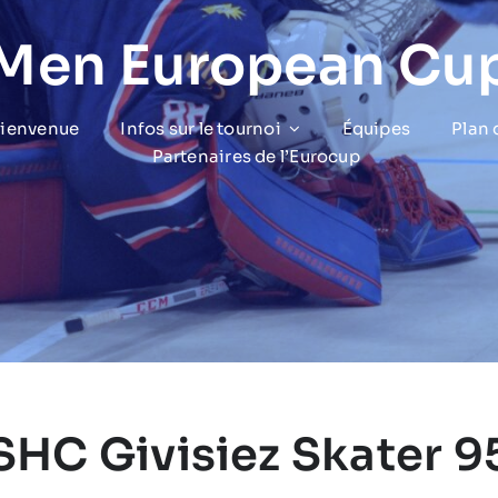
 Men European Cu
bienvenue
Infos sur le tournoi
Équipes
Plan
Partenaires de l’Eurocup
SHC Givisiez Skater 9