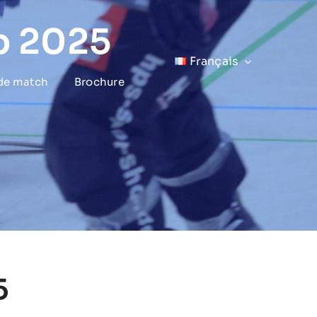
p 2025
Français
 de match
Brochure
5