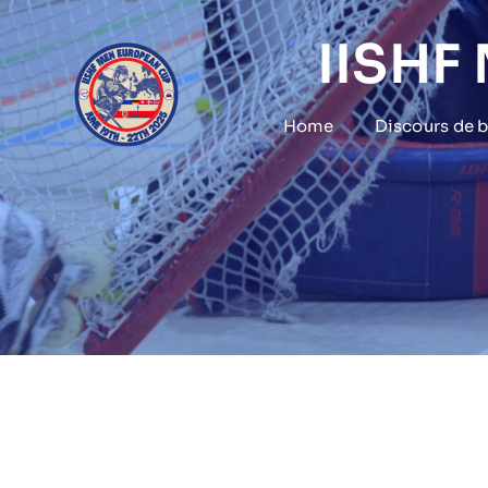
Skip
to
IISHF
content
Home
Discours de 