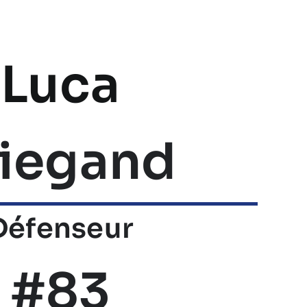
Luca
iegand
Défenseur
#83